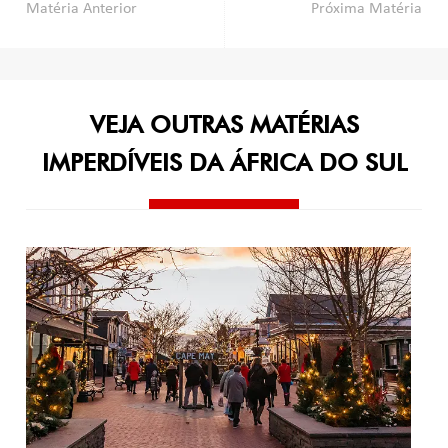
Navegação
Matéria Anterior
Próxima Matéria
de
Post
VEJA OUTRAS MATÉRIAS
IMPERDÍVEIS DA ÁFRICA DO SUL