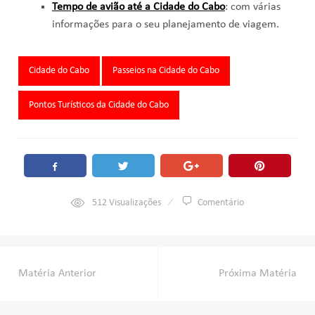
Tempo de avião até a Cidade do Cabo
: com várias
informações para o seu planejamento de viagem.
Tags:
Cidade do Cabo
Passeios na Cidade do Cabo
Pontos Turísticos da Cidade do Cabo
512
Visualizações
Comentário
Navegação
Matéria Anterior
Próxima Matéria
de