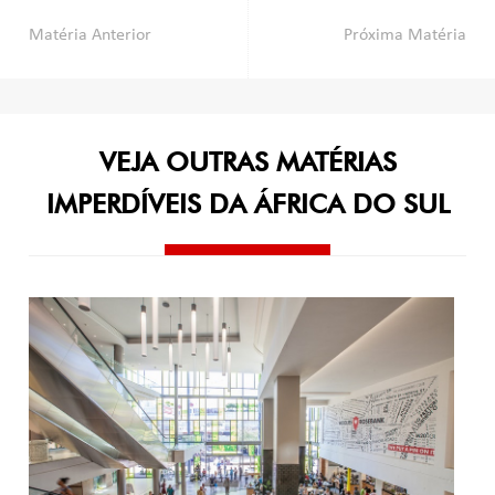
Navegação
Matéria Anterior
Próxima Matéria
de
Post
VEJA OUTRAS MATÉRIAS
IMPERDÍVEIS DA ÁFRICA DO SUL